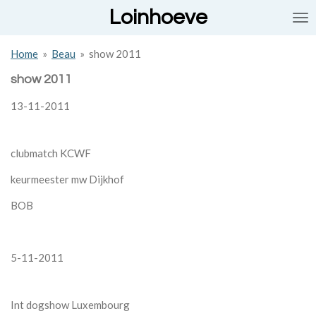
Loinhoeve
Ga
direct
naar
Home
»
Beau
»
show 2011
de
hoofdinhoud
show 2011
13-11-2011
clubmatch KCWF
keurmeester mw Dijkhof
BOB
5-11-2011
Int dogshow Luxembourg