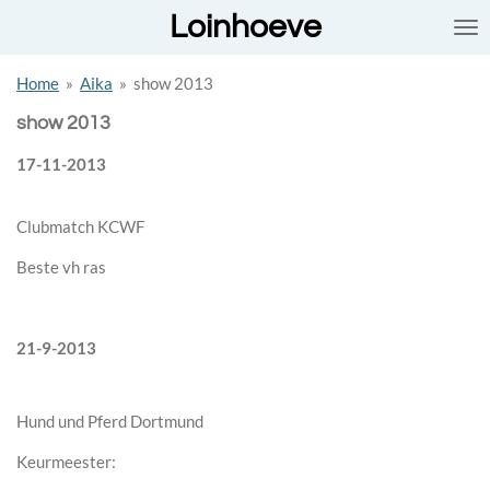
Loinhoeve
Ga
direct
naar
Home
»
Aika
»
show 2013
de
hoofdinhoud
show 2013
17-11-2013
Clubmatch KCWF
Beste vh ras
21-9-2013
Hund und Pferd Dortmund
Keurmeester: