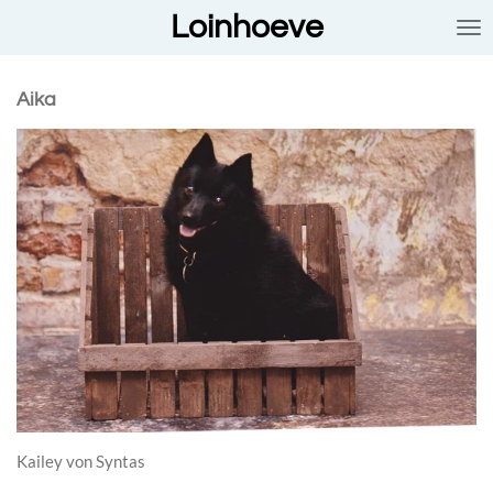
Loinhoeve
Ga
direct
naar
de
Aika
hoofdinhoud
Kailey von Syntas