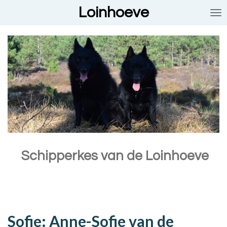
Loinhoeve
Ga
direct
naar
de
hoofdinhoud
Schipperkes van de Loinhoeve
Sofie: Anne-Sofie van de