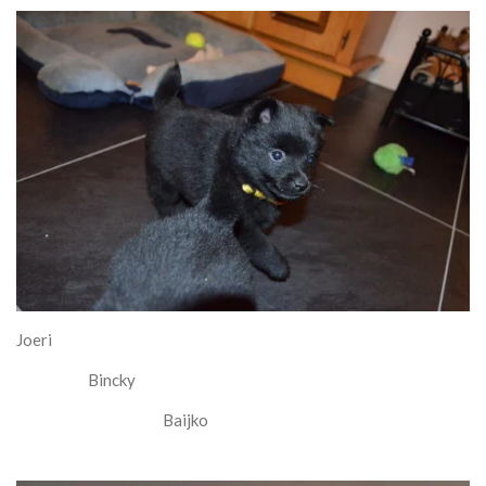
Joeri
Bincky
Baijko