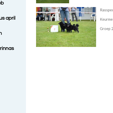
eb
Rasspec
s april
Keurmee
Groep 
n
rinnas