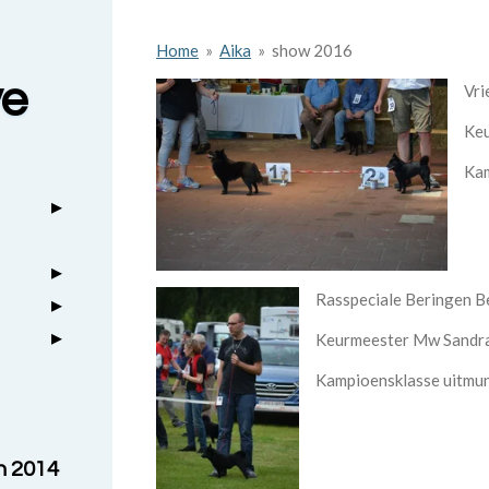
Home
»
Aika
»
show 2016
ve
Vri
Keu
Kam
Rasspeciale Beringen B
Keurmeester Mw Sandr
Kampioensklasse uitmu
n 2014