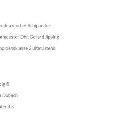
enden van het Schipperke
rmeester Dhr. Gerard Jipping
pioensklasse 2 uitmuntend
elgië
a Dubach
ntend 5