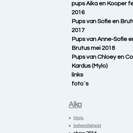
pups Aika en Kooper f
2016
Pups van Sofie en Brutu
2017
Pups van Anne-Sofie e
Brutus mei 2018
Pups van Chloey en Co
Kardus (Mylo)
links
foto`s
Aika
titels
behendigheid
show 2016