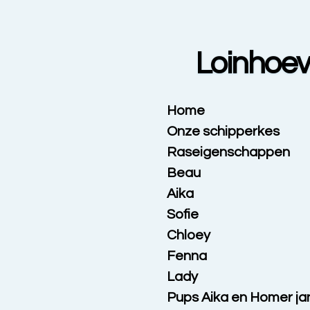
Ga
direct
naar
Loinhoe
de
hoofdinhoud
Home
Onze schipperkes
Raseigenschappen
Beau
Aika
Sofie
Chloey
Fenna
Lady
Pups Aika en Homer ja